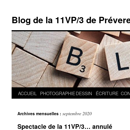
Blog de la 11VP/3 de Préver
Aller
ACCUEIL
PHOTOGRAPHIE
DESSIN
ÉCRITURE
CON
au
septembre 2020
Archives mensuelles :
contenu
Spectacle de la 11VP/3… annulé