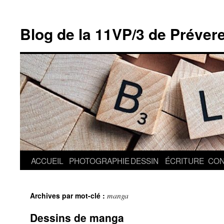
Blog de la 11VP/3 de Préver
Aller
ACCUEIL
PHOTOGRAPHIE
DESSIN
ÉCRITURE
CON
au
manga
Archives par mot-clé :
contenu
Dessins de manga