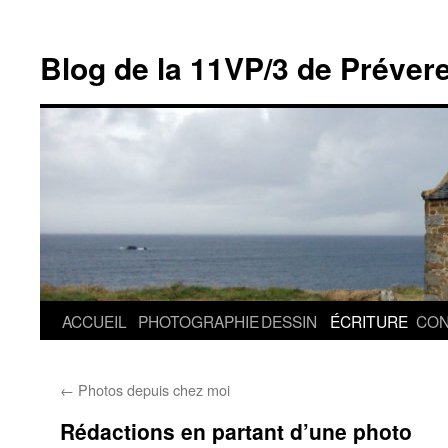
Blog de la 11VP/3 de Préver
Aller
ACCUEIL
PHOTOGRAPHIE
DESSIN
ÉCRITURE
CON
au
←
Photos depuis chez moi
contenu
Rédactions en partant d’une photo