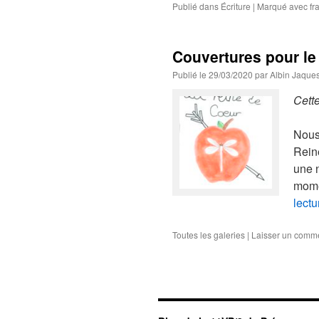
Publié dans
Écriture
|
Marqué avec
fr
Couvertures pour l
Publié le
29/03/2020
par
Albin Jaque
Cette
Nous
Reine
une n
mome
lect
Toutes les galeries
|
Laisser un comm