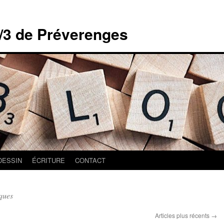
/3 de Préverenges
DESSIN
ÉCRITURE
CONTACT
ques
Articles plus récents
→