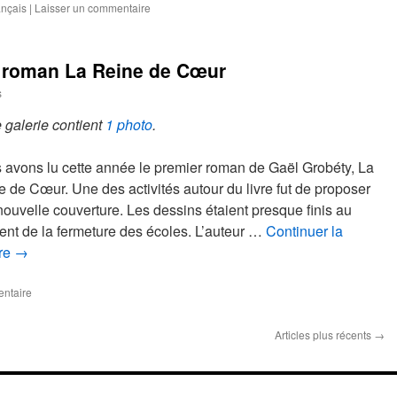
ançais
|
Laisser un commentaire
e roman La Reine de Cœur
s
 galerie contient
1 photo
.
 avons lu cette année le premier roman de Gaël Grobéty, La
 de Cœur. Une des activités autour du livre fut de proposer
ouvelle couverture. Les dessins étaient presque finis au
nt de la fermeture des écoles. L’auteur …
Continuer la
ure
→
entaire
Articles plus récents
→