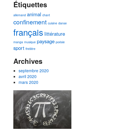
Étiquettes
animal
allemand
chant
confinement
cuisine
danse
français
littérature
paysage
manga
musique
poésie
sport
théâtre
Archives
septembre 2020
avril 2020
mars 2020